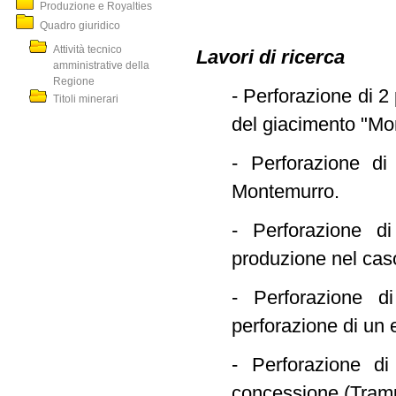
Produzione e Royalties
Quadro giuridico
Attività tecnico
Lavori di ricerca
amministrative della
Regione
- Perforazione di 2
Titoli minerari
del giacimento "Mon
- Perforazione di
Montemurro.
- Perforazione d
produzione nel caso
- Perforazione d
perforazione di un
- Perforazione di
concessione (Tramu