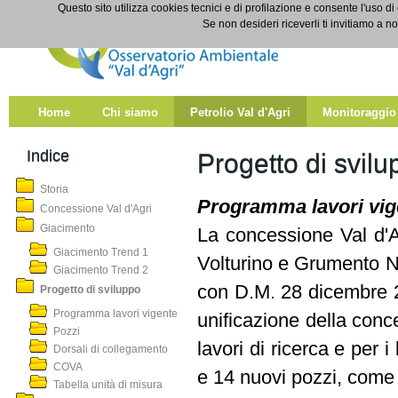
Salta al contenuto
Questo sito utilizza cookies tecnici e di profilazione e consente l'uso di
Progetto di sviluppo
Se non desideri riceverli ti invitiamo a n
Home
Chi siamo
Petrolio Val d'Agri
Monitoraggio
Indice
Progetto di svilu
Storia
Programma lavori vig
Concessione Val d'Agri
Giacimento
La concessione Val d'A
Giacimento Trend 1
Volturino e Grumento No
Giacimento Trend 2
con D.M. 28 dicembre 2
Progetto di sviluppo
Programma lavori vigente
unificazione della conc
Pozzi
lavori di ricerca e per i
Dorsali di collegamento
COVA
e 14 nuovi pozzi, come d
Tabella unità di misura