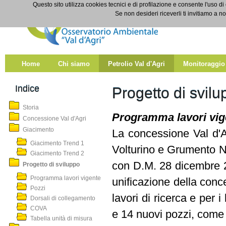
Salta al contenuto
Questo sito utilizza cookies tecnici e di profilazione e consente l'uso di
Progetto di sviluppo
Se non desideri riceverli ti invitiamo a n
Home
Chi siamo
Petrolio Val d'Agri
Monitoraggio
Indice
Progetto di svilu
Storia
Programma lavori vig
Concessione Val d'Agri
Giacimento
La concessione Val d'A
Giacimento Trend 1
Volturino e Grumento No
Giacimento Trend 2
con D.M. 28 dicembre 2
Progetto di sviluppo
Programma lavori vigente
unificazione della conc
Pozzi
lavori di ricerca e per i
Dorsali di collegamento
COVA
e 14 nuovi pozzi, come d
Tabella unità di misura