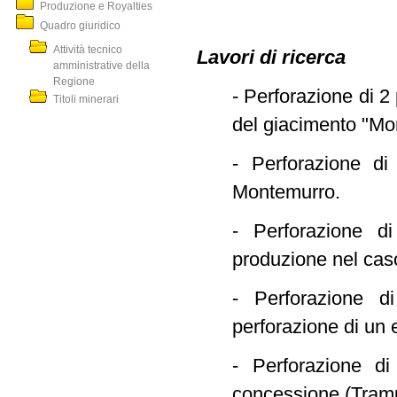
Produzione e Royalties
Quadro giuridico
Attività tecnico
Lavori di ricerca
amministrative della
Regione
- Perforazione di 2
Titoli minerari
del giacimento "Mon
- Perforazione di
Montemurro.
- Perforazione d
produzione nel caso
- Perforazione d
perforazione di un
- Perforazione di
concessione (Tramu