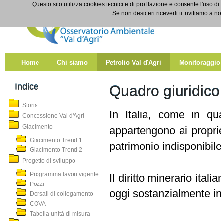
Salta al contenuto
Questo sito utilizza cookies tecnici e di profilazione e consente l'uso di
Quadro giuridico
Se non desideri riceverli ti invitiamo a n
Home
Chi siamo
Petrolio Val d'Agri
Monitoraggio
Indice
Quadro giuridico
Storia
In Italia, come in qu
Concessione Val d'Agri
Giacimento
appartengono ai proprie
Giacimento Trend 1
patrimonio indisponibile 
Giacimento Trend 2
Progetto di sviluppo
Programma lavori vigente
Il diritto minerario ital
Pozzi
oggi sostanzialmente ina
Dorsali di collegamento
COVA
Tabella unità di misura