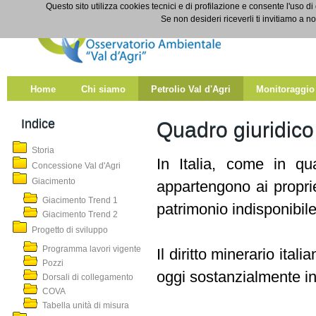
Salta al contenuto
Questo sito utilizza cookies tecnici e di profilazione e consente l'uso di
Quadro giuridico
Se non desideri riceverli ti invitiamo a n
Home
Chi siamo
Petrolio Val d'Agri
Monitoraggio
Indice
Quadro giuridico
Storia
In Italia, come in qu
Concessione Val d'Agri
Giacimento
appartengono ai proprie
Giacimento Trend 1
patrimonio indisponibile 
Giacimento Trend 2
Progetto di sviluppo
Programma lavori vigente
Il diritto minerario ital
Pozzi
oggi sostanzialmente ina
Dorsali di collegamento
COVA
Tabella unità di misura