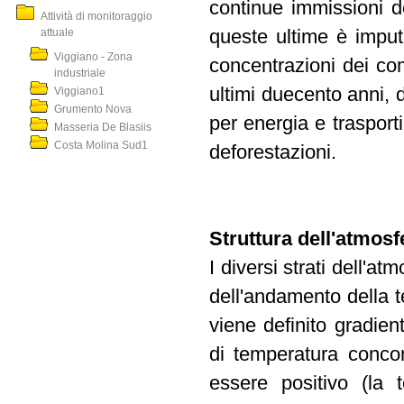
continue immissioni de
Attività di monitoraggio
attuale
queste ultime è imput
Viggiano - Zona
concentrazioni dei com
industriale
ultimi duecento anni, do
Viggiano1
Grumento Nova
per energia e trasporti,
Masseria De Blasiis
Costa Molina Sud1
deforestazioni.
Struttura dell'atmosf
I diversi strati dell'a
dell'andamento della 
viene definito gradien
di temperatura concor
essere positivo (la