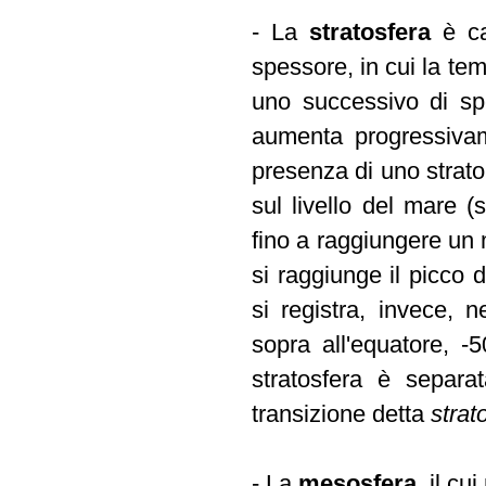
- La
stratosfera
è ca
spessore, in cui la te
uno successivo di sp
aumenta progressivam
presenza di uno strat
sul livello del mare 
fino a raggiungere un
si raggiunge il picco 
si registra, invece, n
sopra all'equatore, 
stratosfera è separat
transizione detta
stra
- La
mesosfera
, il c