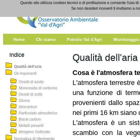
Salta al contenuto
Questo sito utilizza cookies tecnici e di profilazione e consente l'uso di
Qualità dell'aria
Se non desideri riceverli ti invitiamo a n
Home
Chi siamo
Petrolio Val d'Agri
Monitoraggio
Indice
Qualità dell'aria
Qualità dell'aria
Cosa è l'atmosfera te
Gli inquinanti
L'atmosfera terrestre 
Ossidi di azoto
Monossido di carbonio
una funzione di termo
Ossidi di zolfo
Ozono
provenienti dallo spa
Idrocarburi
nei primi 16 km siano 
Particolato atmosferico
Black carbon
L'atmosfera è un sist
Metalli pesanti
scambio con la veget
Idrogeno Solforato
Normativa di riferimento