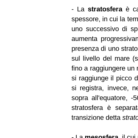
- La
stratosfera
è ca
spessore, in cui la te
uno successivo di sp
aumenta progressivam
presenza di uno strat
sul livello del mare 
fino a raggiungere un
si raggiunge il picco 
si registra, invece, n
sopra all'equatore, 
stratosfera è separat
transizione detta
stra
- La
mesosfera
, il c