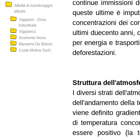
continue immissioni de
Attività di monitoraggio
attuale
queste ultime è imput
Viggiano - Zona
concentrazioni dei com
industriale
ultimi duecento anni, do
Viggiano1
Grumento Nova
per energia e trasporti,
Masseria De Blasiis
Costa Molina Sud1
deforestazioni.
Struttura dell'atmosf
I diversi strati dell'a
dell'andamento della 
viene definito gradien
di temperatura concor
essere positivo (la