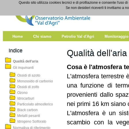
Salta al contenuto
Questo sito utilizza cookies tecnici e di profilazione e consente l'uso di
Qualità dell'aria
Se non desideri riceverli ti invitiamo a n
Home
Chi siamo
Petrolio Val d'Agri
Monitoraggio
Indice
Qualità dell'aria
Qualità dell'aria
Cosa è l'atmosfera te
Gli inquinanti
L'atmosfera terrestre 
Ossidi di azoto
Monossido di carbonio
una funzione di termo
Ossidi di zolfo
Ozono
provenienti dallo spa
Idrocarburi
nei primi 16 km siano 
Particolato atmosferico
Black carbon
L'atmosfera è un sist
Metalli pesanti
scambio con la veget
Idrogeno Solforato
Normativa di riferimento