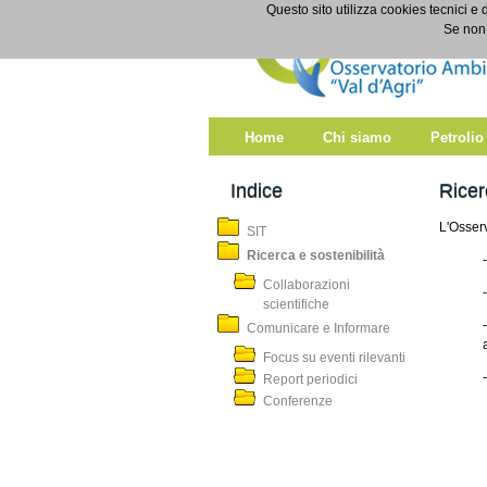
Salta al contenuto
Questo sito utilizza cookies tecnici e 
Ricerca e sostenibilità
Se non 
Home
Chi siamo
Petrolio
Indice
Ricer
L'Osserv
SIT
Ricerca e sostenibilità
Collaborazioni
scientifiche
Comunicare e Informare
Focus su eventi rilevanti
Report periodici
Conferenze