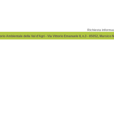
Richiesta informa
rio Ambientale della Val d'Agri - Via Vittorio Emanuele II, n.3 - 85052, Marsico 