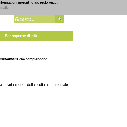
informazioni inerenti le tue preferenze.
Entra
rmativa.
Per saperne di più
sostenibilità
che comprendono:
lla divulgazione della cultura ambientale e