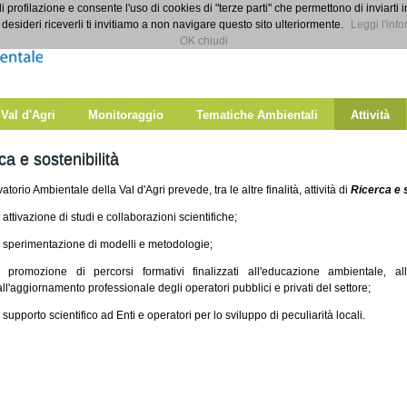
di profilazione e consente l'uso di cookies di "terze parti" che permettono di inviarti 
desideri riceverli ti invitiamo a non navigare questo sito ulteriormente.
Leggi l'info
OK chiudi
 Val d'Agri
Monitoraggio
Tematiche Ambientali
Attività
ca e sostenibilità
atorio Ambientale della Val d'Agri prevede, tra le altre finalità, attività di
Ricerca e 
- attivazione di studi e collaborazioni scientifiche;
- sperimentazione di modelli e metodologie;
- promozione di percorsi formativi finalizzati all'educazione ambientale, a
all'aggiornamento professionale degli operatori pubblici e privati del settore;
- supporto scientifico ad Enti e operatori per lo sviluppo di peculiarità locali.