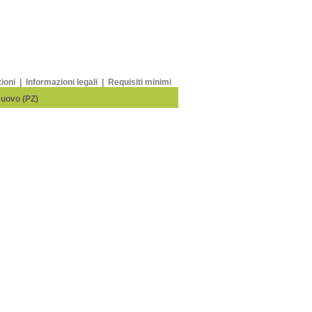
zioni
|
Informazioni legali
|
Requisiti minimi
Nuovo (PZ)