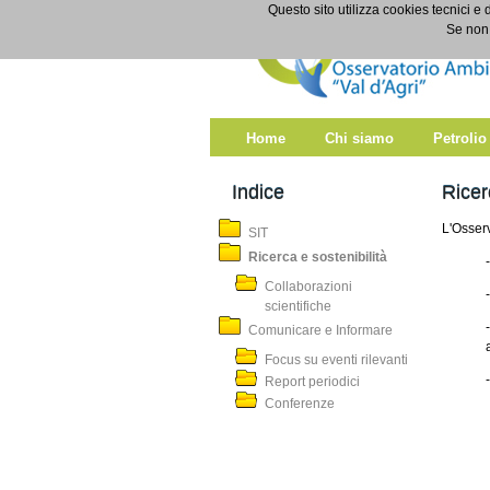
Salta al contenuto
Questo sito utilizza cookies tecnici e 
Ricerca e sostenibilità
Se non 
Home
Chi siamo
Petrolio
Indice
Ricer
L'Osserv
SIT
Ricerca e sostenibilità
Collaborazioni
scientifiche
Comunicare e Informare
Focus su eventi rilevanti
Report periodici
Conferenze