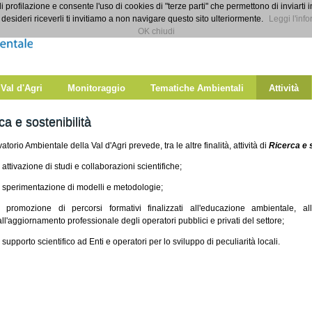
di profilazione e consente l'uso di cookies di "terze parti" che permettono di inviarti 
desideri riceverli ti invitiamo a non navigare questo sito ulteriormente.
Leggi l'info
OK chiudi
 Val d'Agri
Monitoraggio
Tematiche Ambientali
Attività
ca e sostenibilità
atorio Ambientale della Val d'Agri prevede, tra le altre finalità, attività di
Ricerca e 
- attivazione di studi e collaborazioni scientifiche;
- sperimentazione di modelli e metodologie;
- promozione di percorsi formativi finalizzati all'educazione ambientale, a
all'aggiornamento professionale degli operatori pubblici e privati del settore;
- supporto scientifico ad Enti e operatori per lo sviluppo di peculiarità locali.