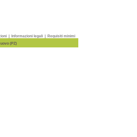
zioni
|
Informazioni legali
|
Requisiti minimi
Nuovo (PZ)