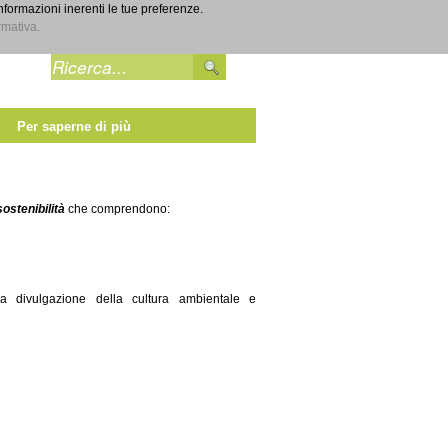
informazioni inerenti le tue preferenze.
Entra
rmativa.
Per saperne di più
sostenibilità
che comprendono:
lla divulgazione della cultura ambientale e