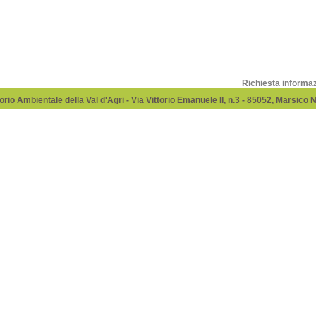
Richiesta informa
rio Ambientale della Val d'Agri - Via Vittorio Emanuele II, n.3 - 85052, Marsico 