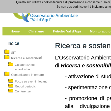
Salta al contenuto
Questo sito utilizza cookies tecnici e di profilazione e consente l'uso di
Ricerca e sostenibilità
Se non desideri riceverli ti invitiamo a n
Home
Chi siamo
Petrolio Val d'Agri
Monitoraggio
Indice
Ricerca e sosteni
SIT
L'Osservatorio Ambientale
Ricerca e sostenibilità
di
Ricerca e sostenibi
Collaborazioni
scientifiche
Comunicare e Informare
- attivazione di stud
Focus su eventi rilevanti
- sperimentazione d
Report periodici
Conferenze
- promozione di per
alla divulgazion