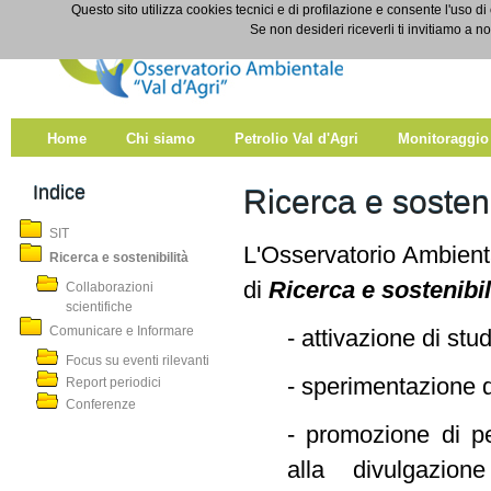
Salta al contenuto
Questo sito utilizza cookies tecnici e di profilazione e consente l'uso di
Ricerca e sostenibilità
Se non desideri riceverli ti invitiamo a n
Home
Chi siamo
Petrolio Val d'Agri
Monitoraggio
Indice
Ricerca e sosteni
SIT
L'Osservatorio Ambientale
Ricerca e sostenibilità
di
Ricerca e sostenibi
Collaborazioni
scientifiche
Comunicare e Informare
- attivazione di stud
Focus su eventi rilevanti
- sperimentazione d
Report periodici
Conferenze
- promozione di per
alla divulgazion