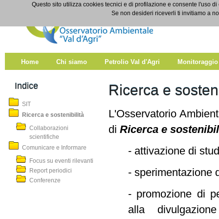
Salta al contenuto
Questo sito utilizza cookies tecnici e di profilazione e consente l'uso di
Ricerca e sostenibilità
Se non desideri riceverli ti invitiamo a n
Home
Chi siamo
Petrolio Val d'Agri
Monitoraggio
Indice
Ricerca e sosteni
SIT
L'Osservatorio Ambientale
Ricerca e sostenibilità
di
Ricerca e sostenibi
Collaborazioni
scientifiche
Comunicare e Informare
- attivazione di stud
Focus su eventi rilevanti
- sperimentazione d
Report periodici
Conferenze
- promozione di per
alla divulgazion