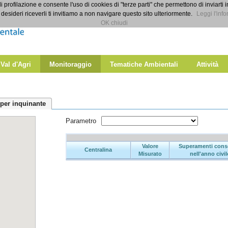
di profilazione e consente l'uso di cookies di "terze parti" che permettono di inviarti 
desideri riceverli ti invitiamo a non navigare questo sito ulteriormente.
Leggi l'info
OK chiudi
 Val d'Agri
Monitoraggio
Tematiche Ambientali
Attività