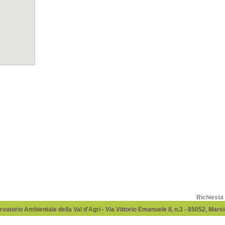
Richiesta
vatorio Ambientale della Val d'Agri - Via Vittorio Emanuele II, n.3 - 85052, Mar