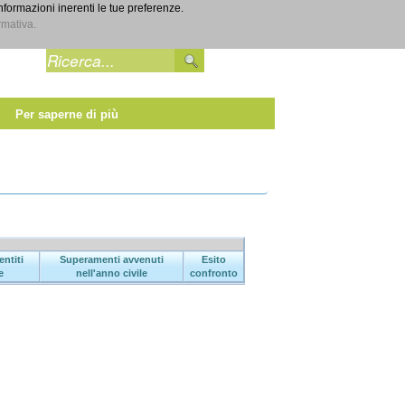
informazioni inerenti le tue preferenze.
Entra
rmativa.
Per saperne di più