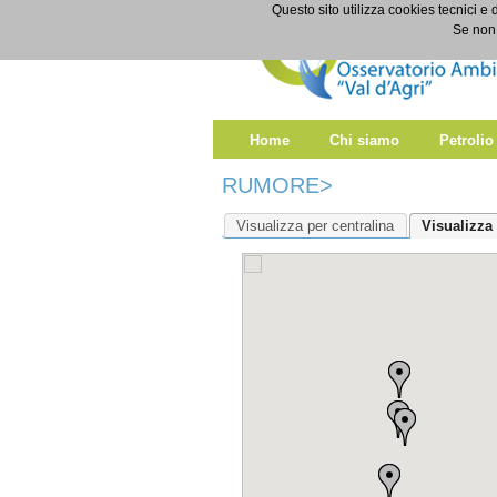
Salta al contenuto
Questo sito utilizza cookies tecnici e 
Rumore
Se non 
Home
Chi siamo
Petrolio