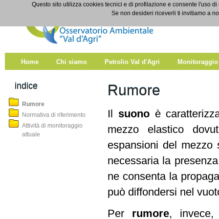
Salta al contenuto
Questo sito utilizza cookies tecnici e di profilazione e consente l'uso di
Rumore
Se non desideri riceverli ti invitiamo a n
Home
Chi siamo
Petrolio Val d'Agri
Monitoraggio
indice
Rumore
Rumore
Il
suono
è caratterizz
Normativa di riferimento
Attività di monitoraggio
mezzo elastico dovu
attuale
espansioni del mezzo s
necessaria la presenza
ne consenta la propagaz
può diffondersi nel vuot
Per
rumore
, invece,