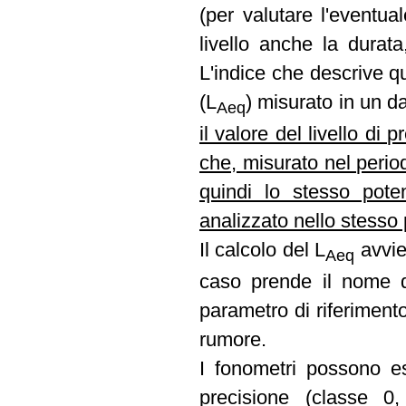
(per valutare l'eventua
livello anche la durat
L'indice che descrive qu
(L
) misurato in un d
Aeq
il valore del livello d
che, misurato nel perio
quindi lo stesso pote
analizzato nello stesso
Il calcolo del L
avvie
Aeq
caso prende il nome 
parametro di riferimento
rumore.
I fonometri possono es
precisione (classe 0