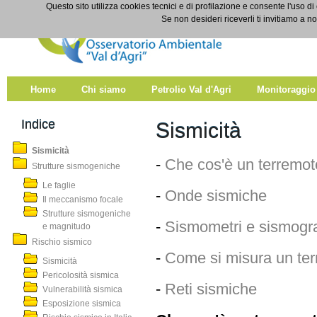
Salta al contenuto
Questo sito utilizza cookies tecnici e di profilazione e consente l'uso di
Sismicità
Se non desideri riceverli ti invitiamo a n
Home
Chi siamo
Petrolio Val d'Agri
Monitoraggio
Indice
Sismicità
Sismicità
-
Che cos'è un terremo
Strutture sismogeniche
Le faglie
-
Onde sismiche
Il meccanismo focale
Strutture sismogeniche
-
Sismometri e sismog
e magnitudo
Rischio sismico
-
Come si misura un te
Sismicità
Pericolosità sismica
-
Reti sismiche
Vulnerabilità sismica
Esposizione sismica