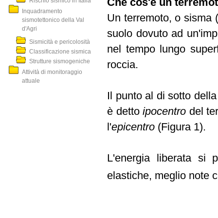
Che cos'è un terremo
Rischio sismico in Italia
Inquadramento
Un terremoto, o sisma 
sismotettonico della Val
d'Agri
suolo dovuto ad un'impr
Sismicità e pericolosità
nel tempo lungo superf
Classificazione sismica
Strutture sismogeniche
roccia.
Attività di monitoraggio
attuale
Il punto al di sotto dell
è detto
ipocentro
del te
l'
epicentro
(Figura 1).
L'energia liberata si 
elastiche, meglio note