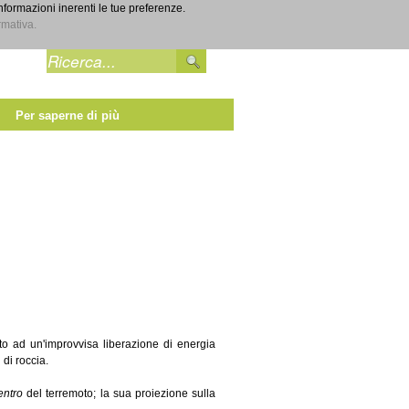
informazioni inerenti le tue preferenze.
Entra
rmativa.
Per saperne di più
o ad un'improvvisa liberazione di energia
di roccia.
entro
del terremoto; la sua proiezione sulla