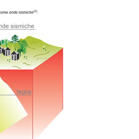
(1)
e come
onde sismiche
.