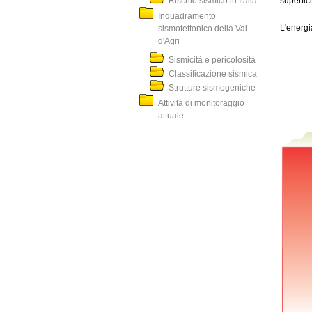
Rischio sismico in Italia
superfici
Inquadramento
L'energi
sismotettonico della Val
d'Agri
Sismicità e pericolosità
Classificazione sismica
Strutture sismogeniche
Attività di monitoraggio
attuale