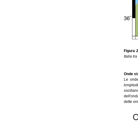
Figura 2
Italia tr
Onde si
Le onde
longitud
oscillan
dell'ond
dette on