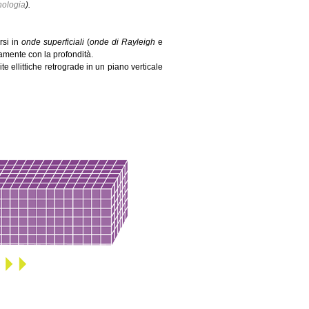
nologia
).
rsi in
onde superficiali
(
onde di Rayleigh
e
amente con la profondità.
e ellittiche retrograde in un piano verticale