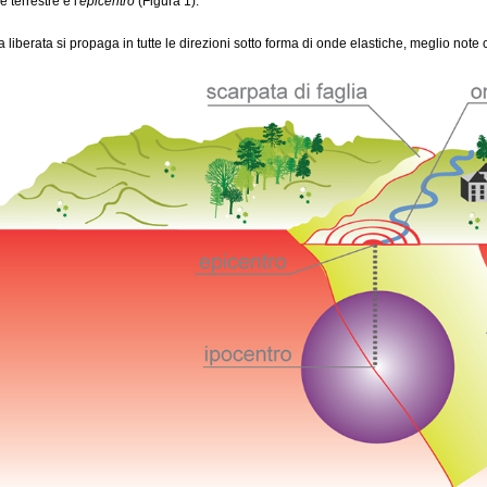
e terrestre è l'
epicentro
(Figura 1).
a liberata si propaga in tutte le direzioni sotto forma di onde elastiche, meglio not