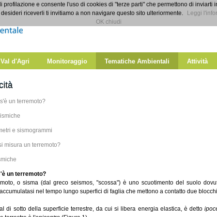
di profilazione e consente l'uso di cookies di "terze parti" che permettono di inviarti 
desideri riceverli ti invitiamo a non navigare questo sito ulteriormente.
Leggi l'info
OK chiudi
 Val d'Agri
Monitoraggio
Tematiche Ambientali
Attività
cità
s'è un terremoto?
ismiche
etri e sismogrammi
i misura un terremoto?
ismiche
'è un terremoto?
emoto, o sisma (dal greco seismos, "scossa") è uno scuotimento del suolo dovut
 accumulatasi nel tempo lungo superfici di faglia che mettono a contatto due blocchi 
al di sotto della superficie terrestre, da cui si libera energia elastica, è detto
ipoc