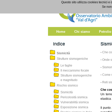
Salta al contenuto
Questo sito utilizza cookies tecnici e 
Sismicità
Se non 
Home
Chi siamo
Petrolio
Indice
Sismi
-
Che co
Sismicità
Strutture sismogeniche
-
Onde s
Le faglie
-
Sismom
Il meccanismo focale
-
Come s
Strutture sismogeniche
e magnitudo
-
Reti s
Rischio sismico
Che cos
Sismicità
Un terr
Pericolosità sismica
elastica
Vulnerabilità sismica
Esposizione sismica
Il punto 