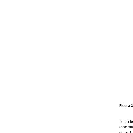
Figura 3
Le onde 
esse via
onde S.