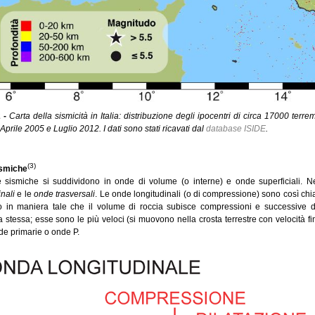
 -
Carta della sismicità in Italia: distribuzione degli ipocentri di circa 17000 ter
a Aprile 2005 e Luglio 2012. I dati sono stati ricavati dal
database ISIDE
.
(3)
smiche
 sismiche si suddividono in onde di volume (o interne) e onde superficiali. Ne
inali
e le
onde trasversali
. Le onde longitudinali (o di compressione) sono così chi
o in maniera tale che il volume di roccia subisce compressioni e successive d
a stessa; esse sono le più veloci (si muovono nella crosta terrestre con velocità 
de primarie o onde P.