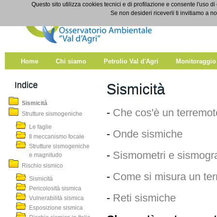
Salta al contenuto
Questo sito utilizza cookies tecnici e di profilazione e consente l'uso di
Sismicità
Se non desideri riceverli ti invitiamo a n
Home
Chi siamo
Petrolio Val d'Agri
Monitoraggio
Indice
Sismicità
Sismicità
-
Che cos'è un terremo
Strutture sismogeniche
Le faglie
-
Onde sismiche
Il meccanismo focale
Strutture sismogeniche
-
Sismometri e sismog
e magnitudo
Rischio sismico
-
Come si misura un te
Sismicità
Pericolosità sismica
-
Reti sismiche
Vulnerabilità sismica
Esposizione sismica