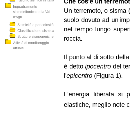
Che cos'è un terremo
Rischio sismico in Italia
Inquadramento
Un terremoto, o sisma 
sismotettonico della Val
d'Agri
suolo dovuto ad un'impr
Sismicità e pericolosità
nel tempo lungo superf
Classificazione sismica
Strutture sismogeniche
roccia.
Attività di monitoraggio
attuale
Il punto al di sotto dell
è detto
ipocentro
del te
l'
epicentro
(Figura 1).
L'energia liberata si 
elastiche, meglio note