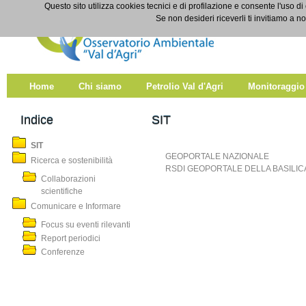
Salta al contenuto
Questo sito utilizza cookies tecnici e di profilazione e consente l'uso di
SIT
Se non desideri riceverli ti invitiamo a n
Home
Chi siamo
Petrolio Val d'Agri
Monitoraggio
Indice
SIT
SIT
GEOPORTALE NAZIONALE
Ricerca e sostenibilità
RSDI GEOPORTALE DELLA BASILIC
Collaborazioni
scientifiche
Comunicare e Informare
Focus su eventi rilevanti
Report periodici
Conferenze