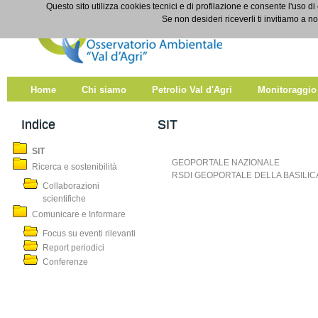
Salta al contenuto
Questo sito utilizza cookies tecnici e di profilazione e consente l'uso di
SIT
Se non desideri riceverli ti invitiamo a n
Home
Chi siamo
Petrolio Val d'Agri
Monitoraggio
Indice
SIT
SIT
GEOPORTALE NAZIONALE
Ricerca e sostenibilità
RSDI GEOPORTALE DELLA BASILIC
Collaborazioni
scientifiche
Comunicare e Informare
Focus su eventi rilevanti
Report periodici
Conferenze