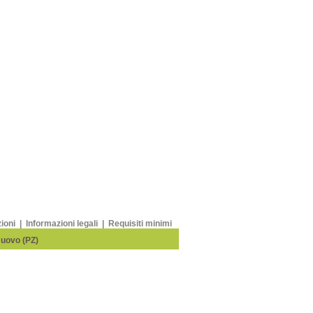
zioni
|
Informazioni legali
|
Requisiti minimi
Nuovo (PZ)