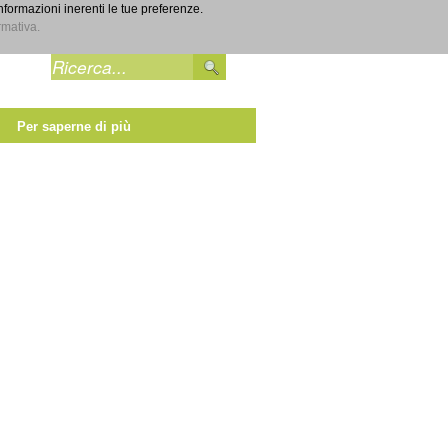
informazioni inerenti le tue preferenze.
Entra
rmativa.
Per saperne di più