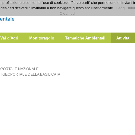
di profilazione e consente l'uso di cookies di "terze parti" che permettono di inviarti 
desideri riceverli ti invitiamo a non navigare questo sito ulteriormente.
Leggi l'info
OK chiudi
 Val d'Agri
Monitoraggio
Tematiche Ambientali
Attività
PORTALE NAZIONALE
I GEOPORTALE DELLA BASILICATA