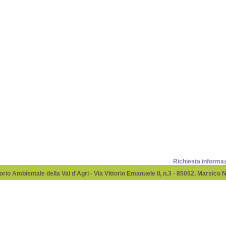
Richiesta informa
rio Ambientale della Val d'Agri - Via Vittorio Emanuele II, n.3 - 85052, Marsico 