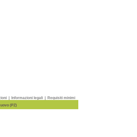
zioni
|
Informazioni legali
|
Requisiti minimi
Nuovo (PZ)