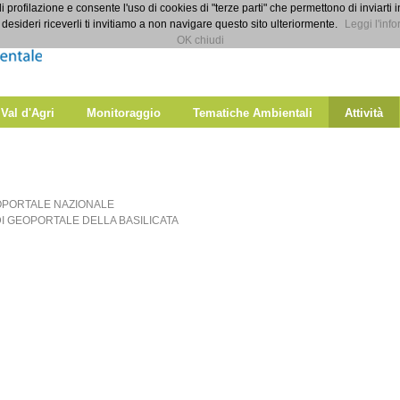
di profilazione e consente l'uso di cookies di "terze parti" che permettono di inviarti 
desideri riceverli ti invitiamo a non navigare questo sito ulteriormente.
Leggi l'info
OK chiudi
 Val d'Agri
Monitoraggio
Tematiche Ambientali
Attività
PORTALE NAZIONALE
I GEOPORTALE DELLA BASILICATA