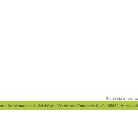
Richiesta informa
rio Ambientale della Val d'Agri - Via Vittorio Emanuele II, n.3 - 85052, Marsico 