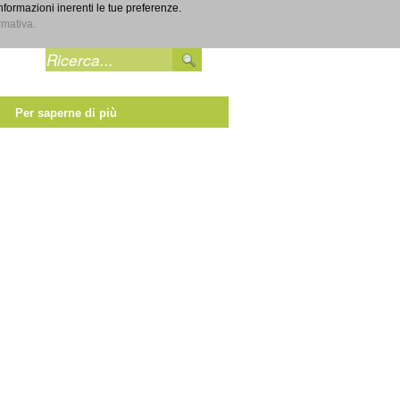
informazioni inerenti le tue preferenze.
Entra
rmativa.
Per saperne di più