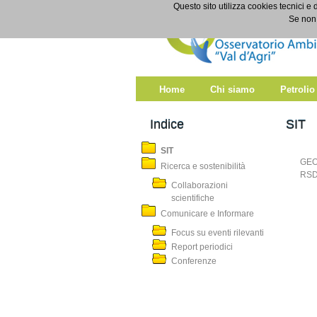
Salta al contenuto
Questo sito utilizza cookies tecnici e 
SIT
Se non 
Home
Chi siamo
Petrolio
Indice
SIT
SIT
GEO
Ricerca e sostenibilità
RSD
Collaborazioni
scientifiche
Comunicare e Informare
Focus su eventi rilevanti
Report periodici
Conferenze