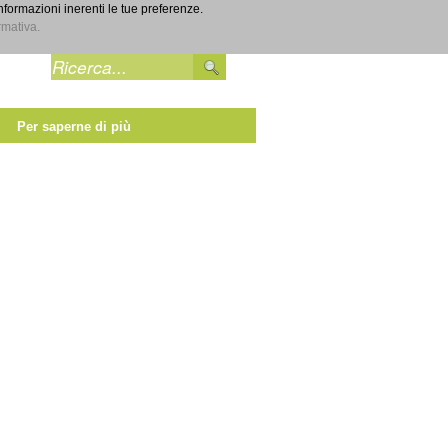
informazioni inerenti le tue preferenze.
Entra
rmativa.
Per saperne di più