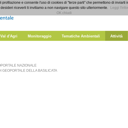
di profilazione e consente l'uso di cookies di "terze parti" che permettono di inviarti 
desideri riceverli ti invitiamo a non navigare questo sito ulteriormente.
Leggi l'info
OK chiudi
 Val d'Agri
Monitoraggio
Tematiche Ambientali
Attività
PORTALE NAZIONALE
I GEOPORTALE DELLA BASILICATA