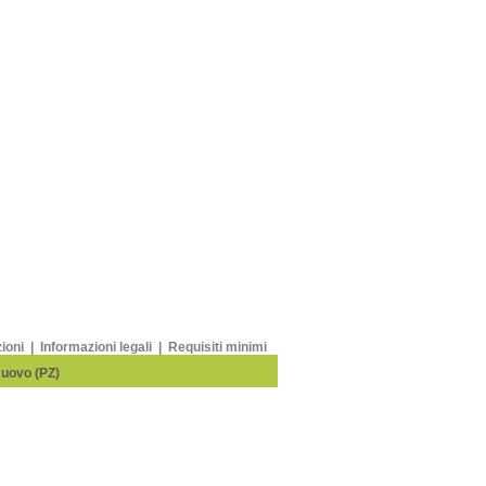
zioni
|
Informazioni legali
|
Requisiti minimi
Nuovo (PZ)