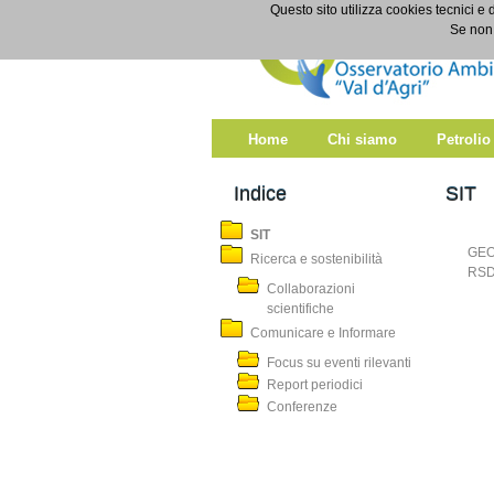
Salta al contenuto
Questo sito utilizza cookies tecnici e 
SIT
Se non 
Home
Chi siamo
Petrolio
Indice
SIT
SIT
GEO
Ricerca e sostenibilità
RSD
Collaborazioni
scientifiche
Comunicare e Informare
Focus su eventi rilevanti
Report periodici
Conferenze