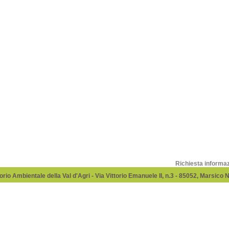
Richiesta informa
rio Ambientale della Val d'Agri - Via Vittorio Emanuele II, n.3 - 85052, Marsico 