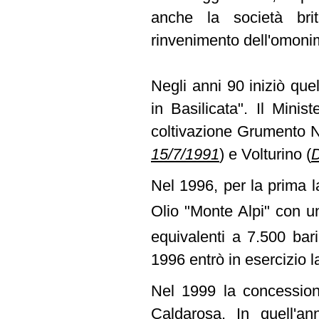
anche la società brit
rinvenimento dell'omoni
Negli anni 90 iniziò quell
in Basilicata". Il Minis
coltivazione Grumento
15/7/1991
)
e Volturino
(
D
Nel 1996, per la prima l
Olio "Monte Alpi" con u
equivalenti a 7.500 bar
1996 entrò in esercizio l
Nel 1999 la concession
Caldarosa. In quell'ann