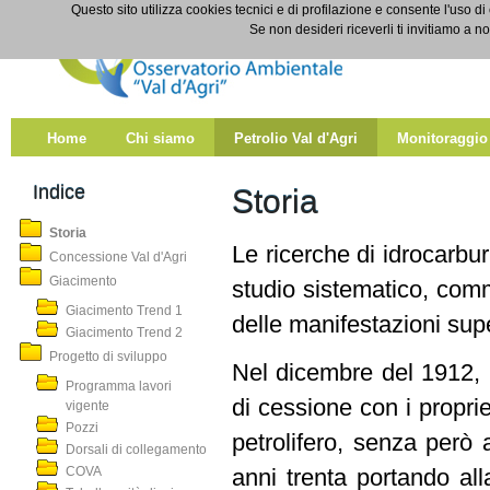
Salta al contenuto
Questo sito utilizza cookies tecnici e di profilazione e consente l'uso di
Storia
Se non desideri riceverli ti invitiamo a n
Home
Chi siamo
Petrolio Val d'Agri
Monitoraggio
Indice
Storia
Storia
Le ricerche di idrocarbur
Concessione Val d'Agri
Giacimento
studio sistematico, comm
Giacimento Trend 1
delle manifestazioni super
Giacimento Trend 2
Progetto di sviluppo
Nel dicembre del 1912, la
Programma lavori
di cessione con i proprie
vigente
Pozzi
petrolifero, senza però 
Dorsali di collegamento
COVA
anni trenta portando all