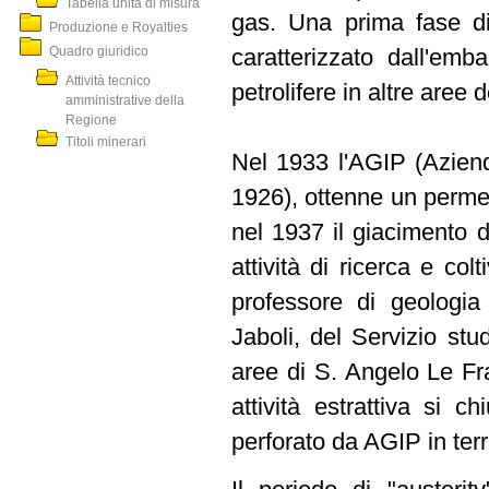
Tabella unità di misura
gas. Una prima fase di
Produzione e Royalties
Quadro giuridico
caratterizzato dall'emb
Attività tecnico
petrolifere in altre aree de
amministrative della
Regione
Titoli minerari
Nel 1933 l'AGIP (Azienda
1926), ottenne un permes
nel 1937 il giacimento d
attività di ricerca e col
professore di geologia 
Jaboli, del Servizio st
aree di S. Angelo Le Fr
attività estrattiva si c
perforato da AGIP in terr