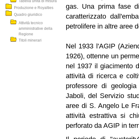
Tabella unità di misura
gas. Una prima fase di
Produzione e Royalties
Quadro giuridico
caratterizzato dall'emb
Attività tecnico
petrolifere in altre aree de
amministrative della
Regione
Titoli minerari
Nel 1933 l'AGIP (Azienda
1926), ottenne un permes
nel 1937 il giacimento d
attività di ricerca e col
professore di geologia 
Jaboli, del Servizio st
aree di S. Angelo Le Fr
attività estrattiva si c
perforato da AGIP in terr