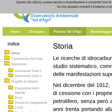
Salta al contenuto
Questo sito utilizza cookies tecnici e di profilazione e consente l'uso di
Storia
Se non desideri riceverli ti invitiamo a n
Home
Chi siamo
Petrolio Val d'Agri
Monitoraggio
Indice
Storia
Storia
Le ricerche di idrocarbur
Concessione Val d'Agri
Giacimento
studio sistematico, comm
Giacimento Trend 1
delle manifestazioni super
Giacimento Trend 2
Progetto di sviluppo
Nel dicembre del 1912, la
Programma lavori
di cessione con i proprie
vigente
Pozzi
petrolifero, senza però 
Dorsali di collegamento
COVA
anni trenta portando all