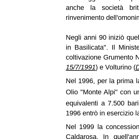
anche la società brit
rinvenimento dell'omoni
Negli anni 90 iniziò quell
in Basilicata". Il Minis
coltivazione Grumento
15/7/1991
)
e Volturino
(
D
Nel 1996, per la prima l
Olio "Monte Alpi" con u
equivalenti a 7.500 bar
1996 entrò in esercizio l
Nel 1999 la concession
Caldarosa. In quell'ann