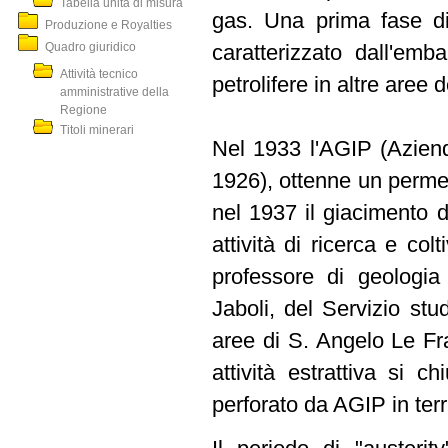
Tabella unità di misura
gas. Una prima fase di
Produzione e Royalties
Quadro giuridico
caratterizzato dall'emb
Attività tecnico
petrolifere in altre aree de
amministrative della
Regione
Titoli minerari
Nel 1933 l'AGIP (Azienda
1926), ottenne un permes
nel 1937 il giacimento d
attività di ricerca e col
professore di geologia 
Jaboli, del Servizio st
aree di S. Angelo Le Fr
attività estrattiva si c
perforato da AGIP in terr