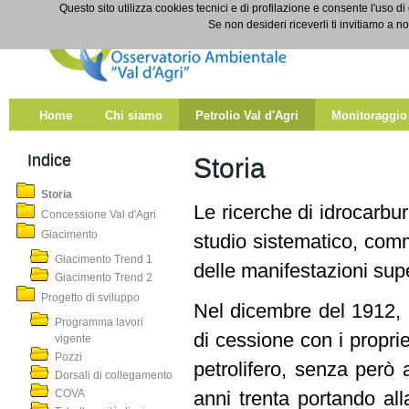
Salta al contenuto
Questo sito utilizza cookies tecnici e di profilazione e consente l'uso di
Storia
Se non desideri riceverli ti invitiamo a n
Home
Chi siamo
Petrolio Val d'Agri
Monitoraggio
Indice
Storia
Storia
Le ricerche di idrocarbur
Concessione Val d'Agri
Giacimento
studio sistematico, comm
Giacimento Trend 1
delle manifestazioni super
Giacimento Trend 2
Progetto di sviluppo
Nel dicembre del 1912, la
Programma lavori
di cessione con i proprie
vigente
Pozzi
petrolifero, senza però 
Dorsali di collegamento
COVA
anni trenta portando all