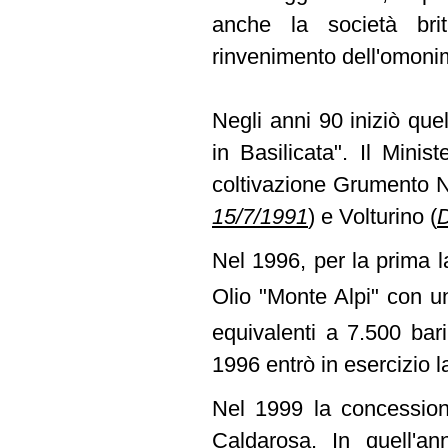
anche la società brit
rinvenimento dell'omoni
Negli anni 90 iniziò quell
in Basilicata". Il Minis
coltivazione Grumento
15/7/1991
)
e Volturino
(
D
Nel 1996, per la prima l
Olio "Monte Alpi" con u
equivalenti a 7.500 bar
1996 entrò in esercizio l
Nel 1999 la concession
Caldarosa. In quell'ann