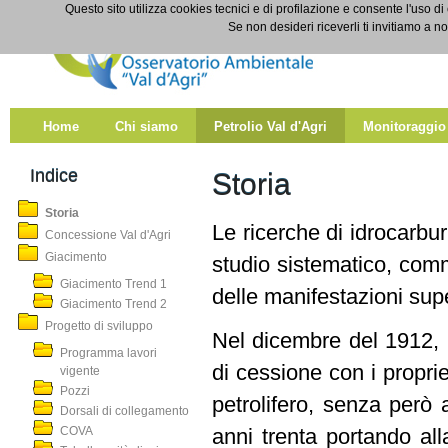
Salta al contenuto
Questo sito utilizza cookies tecnici e di profilazione e consente l'uso di
Storia
Se non desideri riceverli ti invitiamo a n
Home
Chi siamo
Petrolio Val d'Agri
Monitoraggio
Indice
Storia
Storia
Le ricerche di idrocarbur
Concessione Val d'Agri
Giacimento
studio sistematico, comm
Giacimento Trend 1
delle manifestazioni super
Giacimento Trend 2
Progetto di sviluppo
Nel dicembre del 1912, la
Programma lavori
di cessione con i proprie
vigente
Pozzi
petrolifero, senza però 
Dorsali di collegamento
COVA
anni trenta portando all