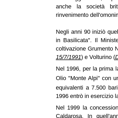
anche la società brit
rinvenimento dell'omoni
Negli anni 90 iniziò quell
in Basilicata". Il Minis
coltivazione Grumento
15/7/1991
)
e Volturino
(
D
Nel 1996, per la prima l
Olio "Monte Alpi" con u
equivalenti a 7.500 bar
1996 entrò in esercizio l
Nel 1999 la concession
Caldarosa. In quell'ann