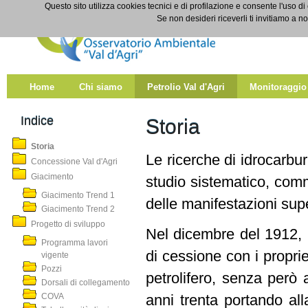
Salta al contenuto
Questo sito utilizza cookies tecnici e di profilazione e consente l'uso di
Storia
Se non desideri riceverli ti invitiamo a n
Home
Chi siamo
Petrolio Val d'Agri
Monitoraggio
Indice
Storia
Storia
Le ricerche di idrocarbur
Concessione Val d'Agri
Giacimento
studio sistematico, comm
Giacimento Trend 1
delle manifestazioni super
Giacimento Trend 2
Progetto di sviluppo
Nel dicembre del 1912, la
Programma lavori
di cessione con i proprie
vigente
Pozzi
petrolifero, senza però 
Dorsali di collegamento
COVA
anni trenta portando all