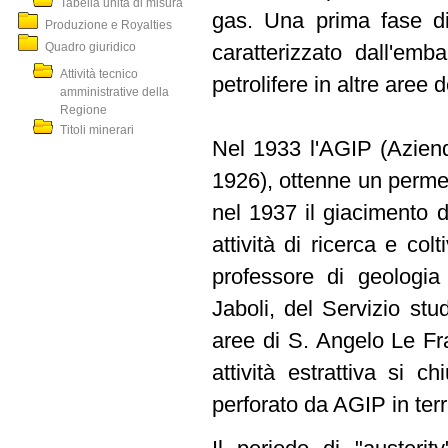
Tabella unità di misura
gas. Una prima fase di
Produzione e Royalties
Quadro giuridico
caratterizzato dall'emb
Attività tecnico
petrolifere in altre aree de
amministrative della
Regione
Titoli minerari
Nel 1933 l'AGIP (Azienda
1926), ottenne un permes
nel 1937 il giacimento d
attività di ricerca e col
professore di geologia 
Jaboli, del Servizio st
aree di S. Angelo Le Fr
attività estrattiva si c
perforato da AGIP in terr