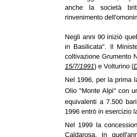
anche la società brit
rinvenimento dell'omoni
Negli anni 90 iniziò quell
in Basilicata". Il Minis
coltivazione Grumento
15/7/1991
)
e Volturino
(
D
Nel 1996, per la prima l
Olio "Monte Alpi" con u
equivalenti a 7.500 bar
1996 entrò in esercizio l
Nel 1999 la concession
Caldarosa. In quell'ann