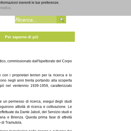
informazioni inerenti le tue preferenze.
Entra
rmativa.
Per saperne di più
matico, commissionato dall'Ispettorato del Corpo
 con i proprietari terrieri per la ricerca e lo
arono negli anni trenta portando alla scoperta
ppò nel ventennio 1939-1959, caratterizzato
ne un permesso di ricerca, eseguì degli studi
guirono attività di ricerca e coltivazione. Le
effettuate da Dante Jaboli, del Servizio studi e
ana e Brienza. Questa prima fase di attività
io di Tramutola.