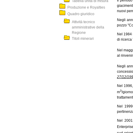
Il periodo
Tabella unità di misura
giaciment
Produzione e Royalties
nuovi perm
Quadro giuridico
Negli anni
Attività tecnico
pozzo "Co
amministrative della
Regione
Nel 1984 i
Titoli minerari
di ricerca
Nel maggio
al rinven
Negli anni
concessi
27/12/19
Nel 1996,
3
m
/giorno
trattament
Nel 1999 
pertinenz
Nel 2001 
Enterprise