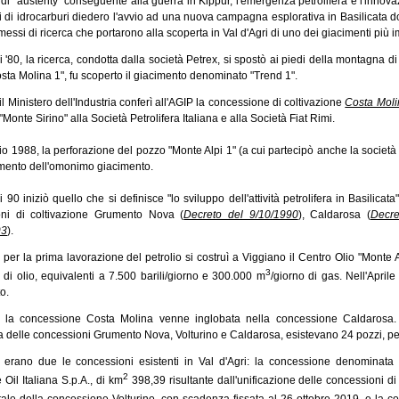
 di "austerity" conseguente alla guerra in Kippur, l'emergenza petrolifera e l'innov
i di idrocarburi diedero l'avvio ad una nuova campagna esplorativa in Basilicata do
essi di ricerca che portarono alla scoperta in Val d'Agri di uno dei giacimenti più 
 '80, la ricerca, condotta dalla società Petrex, si spostò ai piedi della montagna 
sta Molina 1", fu scoperto il giacimento denominato "Trend 1".
l Ministero dell'Industria conferì all'AGIP la concessione di coltivazione
Costa Moli
 "Monte Sirino" alla Società Petrolifera Italiana e alla Società Fiat Rimi.
 1988, la perforazione del pozzo "Monte Alpi 1" (a cui partecipò anche la società b
imento dell'omonimo giacimento.
 90 iniziò quello che si definisce "lo sviluppo dell'attività petrolifera in Basilicata
oni di coltivazione Grumento Nova
(
Decreto del 9/10/1990
)
, Caldarosa
(
Decre
93
)
.
 per la prima lavorazione del petrolio si costruì a Viggiano il Centro Olio "Monte 
3
 di olio, equivalenti a 7.500 barili/giorno e 300.000 m
/giorno di gas. Nell'April
o.
la concessione Costa Molina venne inglobata nella concessione Caldarosa. In 
a delle concessioni Grumento Nova, Volturino e Caldarosa, esistevano 24 pozzi, perf
erano due le concessioni esistenti in Val d'Agri: la concessione denominata
2
 Oil Italiana S.p.A., di km
398,39 risultante dall'unificazione delle concessioni 