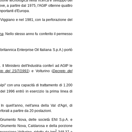
azione tecnologica nella ricerca e sviluppo dei
ve, a partire dal 1975, l'AGIP ottenne quattro
importanti d'Europa.
di Viggiano e nel 1981, con la perforazione del
na
.
Nello stesso anno fu conferito il permesso
ritannica Enterprise Oil Italiana S.p.A.) portò
". Il Ministero dell'Industria conferì ad AGIP le
to del 15/7/1991
)
e Volturino
(
Decreto del
Alpi" con una capacità di trattamento di 1.200
e del 1996 entrò in esercizio la prima linea di
quell'anno, nell'area della Val d'Agri, di
orati a partire da 20 postazioni.
 Grumento Nova, delle società ENI S.p.A. e
di Grumento Nova, Caldarosa e della porzione
2