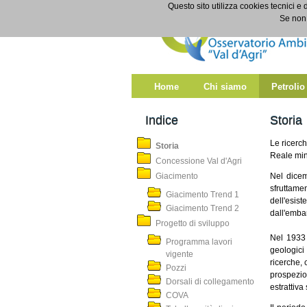
Salta al contenuto
Questo sito utilizza cookies tecnici e 
Storia
Se non 
Home
Chi siamo
Petrolio
Indice
Storia
Le ricerch
Storia
Reale mine
Concessione Val d'Agri
Giacimento
Nel dicemb
sfruttame
Giacimento Trend 1
dell'esis
Giacimento Trend 2
dall'embar
Progetto di sviluppo
Nel 1933 
Programma lavori
geologici
vigente
ricerche, 
Pozzi
prospezio
Dorsali di collegamento
estrattiva
COVA