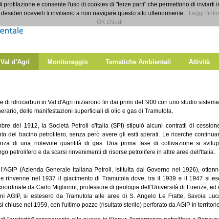
di profilazione e consente l'uso di cookies di "terze parti" che permettono di inviarti 
desideri riceverli ti invitiamo a non navigare questo sito ulteriormente.
Leggi l'info
OK chiudi
 Val d'Agri
Monitoraggio
Tematiche Ambientali
Attività
e di idrocarburi in Val d'Agri iniziarono fin dai primi del ‘900 con uno studio siste
rario, delle manifestazioni superficiali di olio e gas di Tramutola.
re del 1912, la Società Petroli d'Italia (SPI) stipulò alcuni contratti di cessione
nto del bacino petrolifero, senza però avere gli esiti sperati. Le ricerche continu
tenza di una notevole quantità di gas. Una prima fase di coltivazione si svilu
go petrolifero e da scarsi rinvenimenti di risorse petrolifere in altre aree dell'Italia.
l'AGIP (Azienda Generale Italiana Petroli, istituita dal Governo nel 1926), otten
 e rinvenne nel 1937 il giacimento di Tramutola dove, tra il 1939 e il 1947 si ese
coordinate da Carlo Migliorini, professore di geologia dell'Università di Firenze, ed 
ni AGIP, si estesero da Tramutola alle aree di S. Angelo Le Fratte, Savoia Luc
 si chiuse nel 1959, con l'ultimo pozzo (risultato sterile) perforato da AGIP in territor