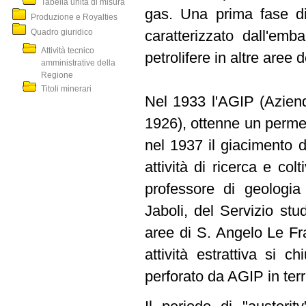
Tabella unità di misura
gas. Una prima fase di
Produzione e Royalties
Quadro giuridico
caratterizzato dall'emb
Attività tecnico
petrolifere in altre aree de
amministrative della
Regione
Titoli minerari
Nel 1933 l'AGIP (Azienda
1926), ottenne un permes
nel 1937 il giacimento d
attività di ricerca e col
professore di geologia 
Jaboli, del Servizio st
aree di S. Angelo Le Fr
attività estrattiva si c
perforato da AGIP in terr