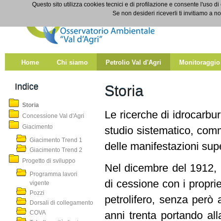
Salta al contenuto
Questo sito utilizza cookies tecnici e di profilazione e consente l'uso di
Storia
Se non desideri riceverli ti invitiamo a n
Home
Chi siamo
Petrolio Val d'Agri
Monitoraggio
Indice
Storia
Storia
Le ricerche di idrocarbur
Concessione Val d'Agri
Giacimento
studio sistematico, comm
Giacimento Trend 1
delle manifestazioni super
Giacimento Trend 2
Progetto di sviluppo
Nel dicembre del 1912, la
Programma lavori
di cessione con i proprie
vigente
Pozzi
petrolifero, senza però 
Dorsali di collegamento
COVA
anni trenta portando all