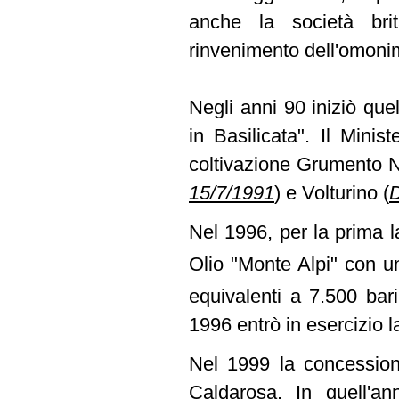
anche la società brit
rinvenimento dell'omoni
Negli anni 90 iniziò quell
in Basilicata". Il Minis
coltivazione Grumento
15/7/1991
)
e Volturino
(
D
Nel 1996, per la prima l
Olio "Monte Alpi" con u
equivalenti a 7.500 bar
1996 entrò in esercizio l
Nel 1999 la concession
Caldarosa. In quell'ann