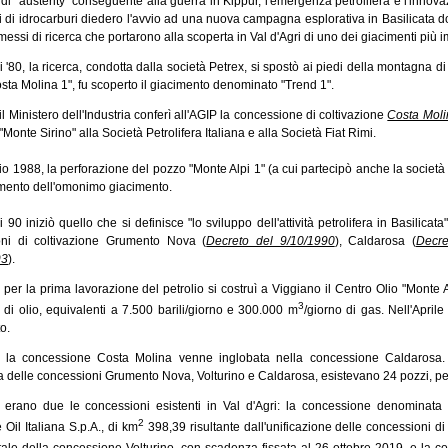
 di "austerity" conseguente alla guerra in Kippur, l'emergenza petrolifera e l'innov
i di idrocarburi diedero l'avvio ad una nuova campagna esplorativa in Basilicata do
essi di ricerca che portarono alla scoperta in Val d'Agri di uno dei giacimenti più 
 '80, la ricerca, condotta dalla società Petrex, si spostò ai piedi della montagna 
sta Molina 1", fu scoperto il giacimento denominato "Trend 1".
l Ministero dell'Industria conferì all'AGIP la concessione di coltivazione
Costa Moli
 "Monte Sirino" alla Società Petrolifera Italiana e alla Società Fiat Rimi.
 1988, la perforazione del pozzo "Monte Alpi 1" (a cui partecipò anche la società b
imento dell'omonimo giacimento.
 90 iniziò quello che si definisce "lo sviluppo dell'attività petrolifera in Basilicata
oni di coltivazione Grumento Nova
(
Decreto del 9/10/1990
)
, Caldarosa
(
Decre
93
)
.
 per la prima lavorazione del petrolio si costruì a Viggiano il Centro Olio "Monte 
3
 di olio, equivalenti a 7.500 barili/giorno e 300.000 m
/giorno di gas. Nell'April
o.
la concessione Costa Molina venne inglobata nella concessione Caldarosa. In 
a delle concessioni Grumento Nova, Volturino e Caldarosa, esistevano 24 pozzi, perf
erano due le concessioni esistenti in Val d'Agri: la concessione denominata
2
 Oil Italiana S.p.A., di km
398,39 risultante dall'unificazione delle concessioni 