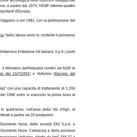
azione tecnologica nella ricerca e sviluppo dei
ve, a partire dal 1975, l'AGIP ottenne quattro
importanti d'Europa.
di Viggiano e nel 1981, con la perforazione del
na
.
Nello stesso anno fu conferito il permesso
ritannica Enterprise Oil Italiana S.p.A.) portò
". Il Ministero dell'Industria conferì ad AGIP le
to del 15/7/1991
)
e Volturino
(
Decreto del
Alpi" con una capacità di trattamento di 1.200
e del 1996 entrò in esercizio la prima linea di
quell'anno, nell'area della Val d'Agri, di
orati a partire da 20 postazioni.
 Grumento Nova, delle società ENI S.p.A. e
di Grumento Nova, Caldarosa e della porzione
2