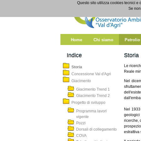
Salta al contenuto
Questo sito utilizza cookies tecnici e 
Storia
Se non 
Home
Chi siamo
Petrolio
Indice
Storia
Le ricerch
Storia
Reale mine
Concessione Val d'Agri
Giacimento
Nel dicemb
sfruttame
Giacimento Trend 1
dell'esis
Giacimento Trend 2
dall'embar
Progetto di sviluppo
Nel 1933 
Programma lavori
geologici
vigente
ricerche, 
Pozzi
prospezio
Dorsali di collegamento
estrattiva
COVA