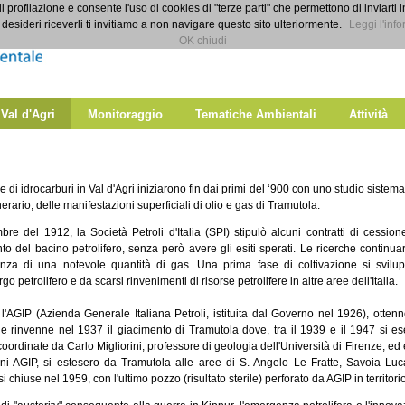
di profilazione e consente l'uso di cookies di "terze parti" che permettono di inviarti 
desideri riceverli ti invitiamo a non navigare questo sito ulteriormente.
Leggi l'info
OK chiudi
 Val d'Agri
Monitoraggio
Tematiche Ambientali
Attività
e di idrocarburi in Val d'Agri iniziarono fin dai primi del ‘900 con uno studio siste
rario, delle manifestazioni superficiali di olio e gas di Tramutola.
re del 1912, la Società Petroli d'Italia (SPI) stipulò alcuni contratti di cessione
nto del bacino petrolifero, senza però avere gli esiti sperati. Le ricerche continu
tenza di una notevole quantità di gas. Una prima fase di coltivazione si svilu
go petrolifero e da scarsi rinvenimenti di risorse petrolifere in altre aree dell'Italia.
l'AGIP (Azienda Generale Italiana Petroli, istituita dal Governo nel 1926), otten
 e rinvenne nel 1937 il giacimento di Tramutola dove, tra il 1939 e il 1947 si ese
coordinate da Carlo Migliorini, professore di geologia dell'Università di Firenze, ed 
ni AGIP, si estesero da Tramutola alle aree di S. Angelo Le Fratte, Savoia Luc
 si chiuse nel 1959, con l'ultimo pozzo (risultato sterile) perforato da AGIP in territor