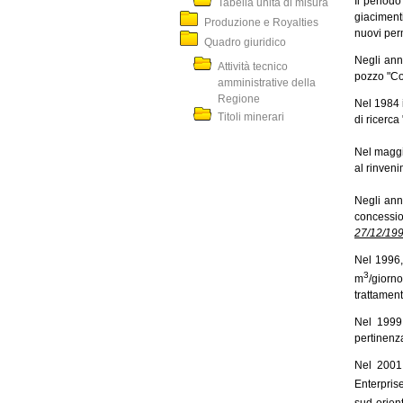
Il periodo
Tabella unità di misura
giaciment
Produzione e Royalties
nuovi perm
Quadro giuridico
Negli anni
Attività tecnico
pozzo "Co
amministrative della
Regione
Nel 1984 i
Titoli minerari
di ricerca
Nel maggio
al rinven
Negli anni
concessi
27/12/19
Nel 1996,
3
m
/giorno
trattament
Nel 1999 
pertinenz
Nel 2001 
Enterprise