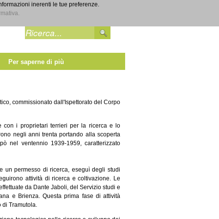
informazioni inerenti le tue preferenze.
Entra
rmativa.
Per saperne di più
matico, commissionato dall'Ispettorato del Corpo
 con i proprietari terrieri per la ricerca e lo
arono negli anni trenta portando alla scoperta
ppò nel ventennio 1939-1959, caratterizzato
ne un permesso di ricerca, eseguì degli studi
guirono attività di ricerca e coltivazione. Le
effettuate da Dante Jaboli, del Servizio studi e
ana e Brienza. Questa prima fase di attività
io di Tramutola.