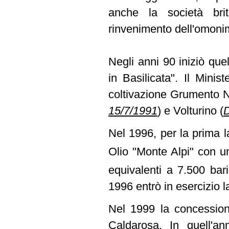
anche la società brit
rinvenimento dell'omoni
Negli anni 90 iniziò quell
in Basilicata". Il Minis
coltivazione Grumento
15/7/1991
)
e Volturino
(
D
Nel 1996, per la prima l
Olio "Monte Alpi" con u
equivalenti a 7.500 bar
1996 entrò in esercizio l
Nel 1999 la concession
Caldarosa. In quell'ann