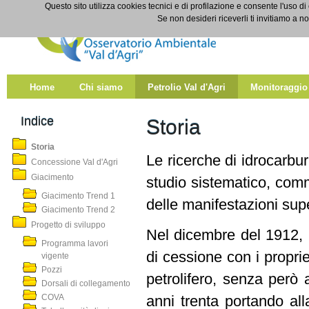
Salta al contenuto
Questo sito utilizza cookies tecnici e di profilazione e consente l'uso di
Storia
Se non desideri riceverli ti invitiamo a n
Home
Chi siamo
Petrolio Val d'Agri
Monitoraggio
Indice
Storia
Storia
Le ricerche di idrocarbur
Concessione Val d'Agri
Giacimento
studio sistematico, comm
Giacimento Trend 1
delle manifestazioni super
Giacimento Trend 2
Progetto di sviluppo
Nel dicembre del 1912, la
Programma lavori
di cessione con i proprie
vigente
Pozzi
petrolifero, senza però 
Dorsali di collegamento
COVA
anni trenta portando all