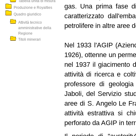
Tabella unità di misura
gas. Una prima fase di
Produzione e Royalties
Quadro giuridico
caratterizzato dall'emb
Attività tecnico
petrolifere in altre aree de
amministrative della
Regione
Titoli minerari
Nel 1933 l'AGIP (Azienda
1926), ottenne un permes
nel 1937 il giacimento d
attività di ricerca e col
professore di geologia 
Jaboli, del Servizio st
aree di S. Angelo Le Fr
attività estrattiva si c
perforato da AGIP in terr