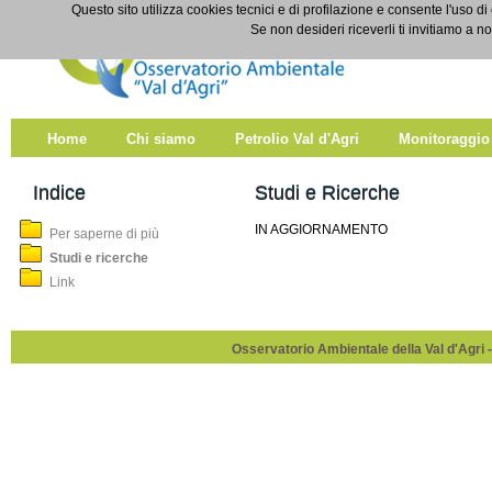
Salta al contenuto
Questo sito utilizza cookies tecnici e di profilazione e consente l'uso di
Studi e ricerche
Se non desideri riceverli ti invitiamo a n
Home
Chi siamo
Petrolio Val d'Agri
Monitoraggio
Indice
Studi e Ricerche
IN AGGIORNAMENTO
Per saperne di più
Studi e ricerche
Link
Osservatorio Ambientale della Val d'Agri -