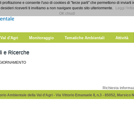
di profilazione e consente l'uso di cookies di "terze parti" che permettono di inviarti 
desideri riceverli ti invitiamo a non navigare questo sito ulteriormente.
Leggi l'info
OK chiudi
 Val d'Agri
Monitoraggio
Tematiche Ambientali
Attività
i e Ricerche
GGIORNAMENTO
Richiesta informa
rio Ambientale della Val d'Agri - Via Vittorio Emanuele II, n.3 - 85052, Marsico 