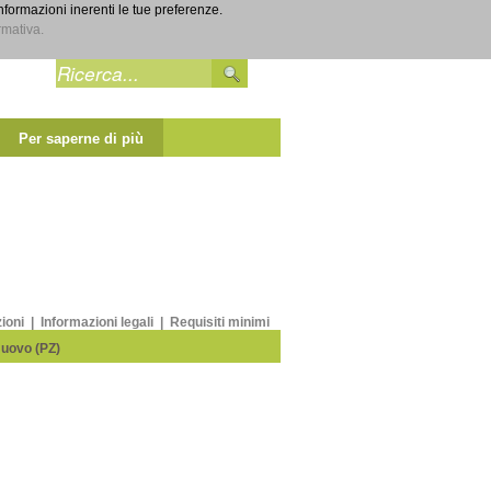
informazioni inerenti le tue preferenze.
Entra
rmativa.
Per saperne di più
zioni
|
Informazioni legali
|
Requisiti minimi
Nuovo (PZ)