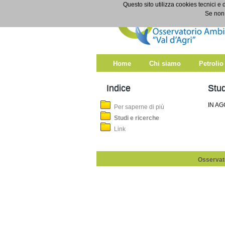
Salta al contenuto
Questo sito utilizza cookies tecnici e 
Studi e ricerche
Se non 
Home
Chi siamo
Petrolio
Indice
Stud
IN A
Per saperne di più
Studi e ricerche
Link
Osservato