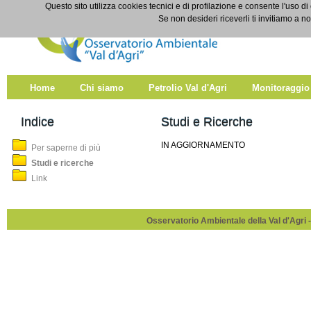
Salta al contenuto
Questo sito utilizza cookies tecnici e di profilazione e consente l'uso di
Studi e ricerche
Se non desideri riceverli ti invitiamo a n
Home
Chi siamo
Petrolio Val d'Agri
Monitoraggio
Indice
Studi e Ricerche
IN AGGIORNAMENTO
Per saperne di più
Studi e ricerche
Link
Osservatorio Ambientale della Val d'Agri -