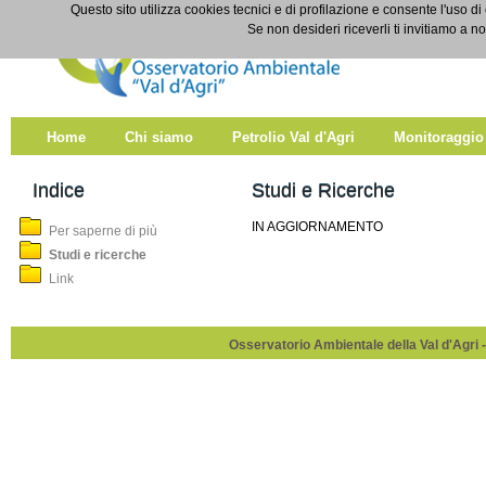
Salta al contenuto
Questo sito utilizza cookies tecnici e di profilazione e consente l'uso di
Studi e ricerche
Se non desideri riceverli ti invitiamo a n
Home
Chi siamo
Petrolio Val d'Agri
Monitoraggio
Indice
Studi e Ricerche
IN AGGIORNAMENTO
Per saperne di più
Studi e ricerche
Link
Osservatorio Ambientale della Val d'Agri -