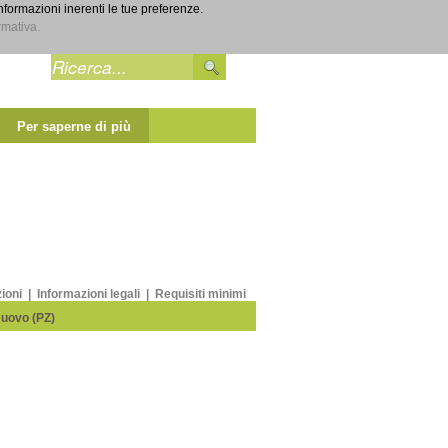
informazioni inerenti le tue preferenze.
Entra
rmativa.
Per saperne di più
zioni
|
Informazioni legali
|
Requisiti minimi
Nuovo (PZ)