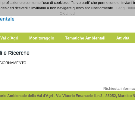
di profilazione e consente l'uso di cookies di "terze parti" che permettono di inviarti 
desideri riceverli ti invitiamo a non navigare questo sito ulteriormente.
Leggi l'info
OK chiudi
 Val d'Agri
Monitoraggio
Tematiche Ambientali
Attività
i e Ricerche
GGIORNAMENTO
Richiesta informa
rio Ambientale della Val d'Agri - Via Vittorio Emanuele II, n.3 - 85052, Marsico 