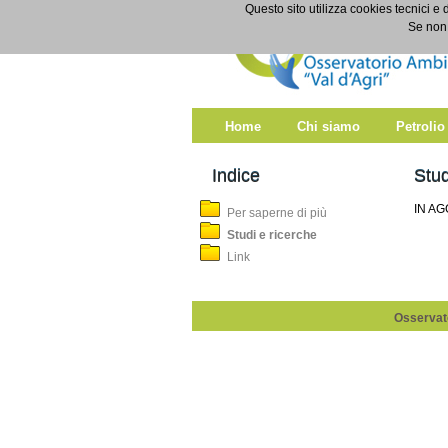
Salta al contenuto
Questo sito utilizza cookies tecnici e 
Studi e ricerche
Se non 
Home
Chi siamo
Petrolio
Indice
Stud
IN A
Per saperne di più
Studi e ricerche
Link
Osservato