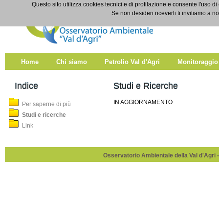
Salta al contenuto
Questo sito utilizza cookies tecnici e di profilazione e consente l'uso di
Studi e ricerche
Se non desideri riceverli ti invitiamo a n
Home
Chi siamo
Petrolio Val d'Agri
Monitoraggio
Indice
Studi e Ricerche
IN AGGIORNAMENTO
Per saperne di più
Studi e ricerche
Link
Osservatorio Ambientale della Val d'Agri -