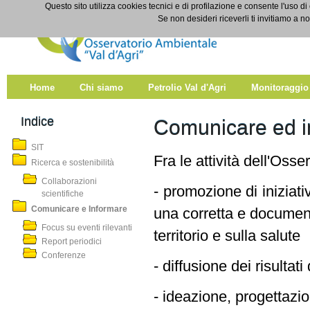
Salta al contenuto
Questo sito utilizza cookies tecnici e di profilazione e consente l'uso di
Comunicare e Informare
Se non desideri riceverli ti invitiamo a n
Home
Chi siamo
Petrolio Val d'Agri
Monitoraggio
Indice
Comunicare ed i
SIT
Fra le attività dell'Oss
Ricerca e sostenibilità
Collaborazioni
- promozione di iniziativ
scientifiche
Comunicare e Informare
una corretta e documen
Focus su eventi rilevanti
territorio e sulla salute
Report periodici
Conferenze
- diffusione dei risultati
- ideazione, progettaz