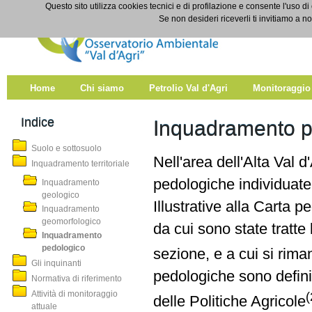
Salta al contenuto
Questo sito utilizza cookies tecnici e di profilazione e consente l'uso di
Inquadramento pedologico
Se non desideri riceverli ti invitiamo a n
Home
Chi siamo
Petrolio Val d'Agri
Monitoraggio
Indice
Inquadramento p
Suolo e sottosuolo
Nell'area dell'Alta Val 
Inquadramento territoriale
pedologiche individuate 
Inquadramento
geologico
Illustrative alla Carta 
Inquadramento
geomorfologico
da cui sono state tratte
Inquadramento
pedologico
sezione, e a cui si rima
Gli inquinanti
pedologiche sono defini
Normativa di riferimento
Attività di monitoraggio
(
delle Politiche Agricole
attuale